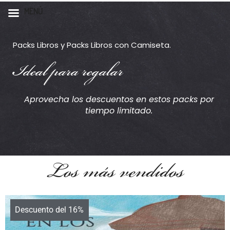
Camisetas libros
MENÚ
packs Antonia
Packs Libros y Packs Libros con Camiseta.
Avellano
Ideal para regalar
Aprovecha los descuentos en estos packs por
tiempo limitado.
Los más vendidos
Descuento del 16%